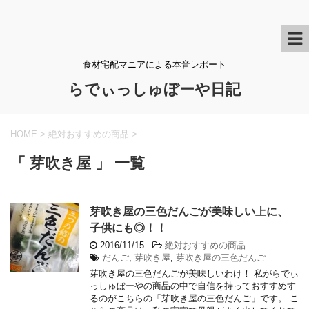
食材宅配マニアによる本音レポート
らでぃっしゅぼーや日記
HOME
>
絶対おすすめの商品
>
「 芽吹き屋 」 一覧
芽吹き屋の三色だんごが美味しい上に、
子供にも◎！！
2016/11/15
-
絶対おすすめの商品
だんご
,
芽吹き屋
,
芽吹き屋の三色だんご
芽吹き屋の三色だんごが美味しいわけ！ 私がらでぃ
っしゅぼーやの商品の中で自信を持っておすすめす
るのがこちらの「芽吹き屋の三色だんご」です。 こ